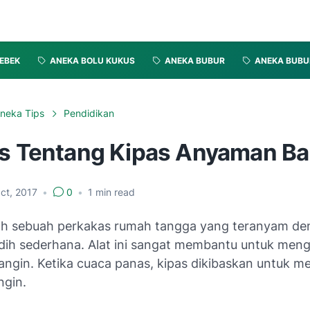
EBEK
ANEKA BOLU KUKUS
ANEKA BUBUR
ANEKA BUBU
neka Tips
Pendidikan
as Tentang Kipas Anyaman B
ct, 2017
•
0
•
1
min read
ah sebuah perkakas rumah tangga yang teranyam de
dih sederhana. Alat ini sangat membantu untuk men
ngin. Ketika cuaca panas, kipas dikibaskan untuk 
gin.