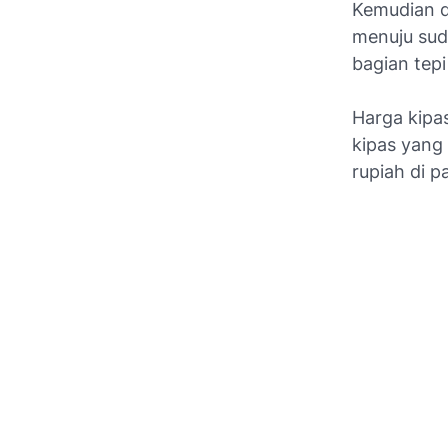
Kemudian d
menuju sud
bagian tepi
Harga kipa
kipas yang 
rupiah di pa