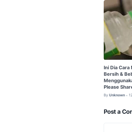
Ini Dia Car
Bersih & Be
Menggunaka
Please Share
By
Unknown
1
•
Post a C