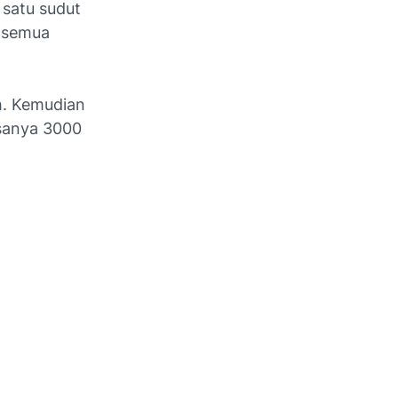
 satu sudut
a semua
h. Kemudian
asanya 3000