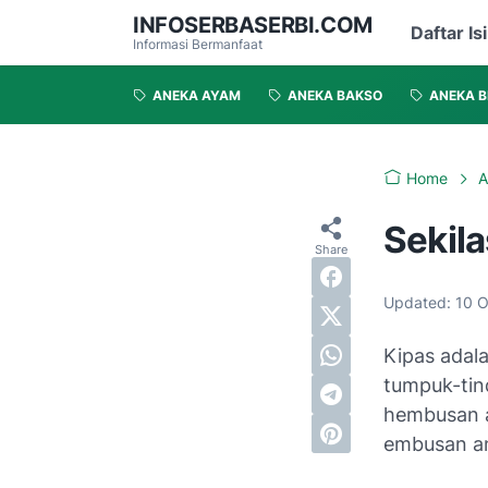
INFOSERBASERBI.COM
Daftar Isi
Informasi Bermanfaat
ANEKA AYAM
ANEKA BAKSO
ANEKA B
Home
A
Sekil
Updated:
10 O
Kipas adal
tumpuk-tin
hembusan a
embusan an