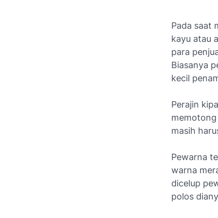
Pada saat 
kayu atau a
para penju
Biasanya p
kecil pena
Perajin ki
memotong 
masih harus
Pewarna te
warna mera
dicelup pew
polos dian