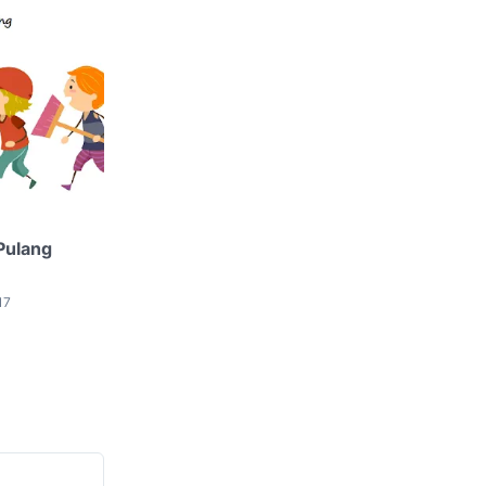
Pulang
17