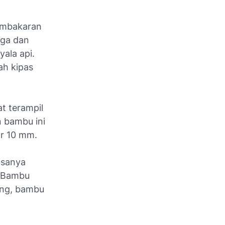
embakaran
gga dan
ala api.
ah kipas
t terampil
 bambu ini
ar 10 mm.
asanya
. Bambu
ring, bambu