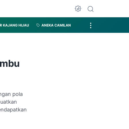
R KAJANG HIJAU
ANEKA CAMILAN
ambu
ngan pola
guatkan
mendapatkan