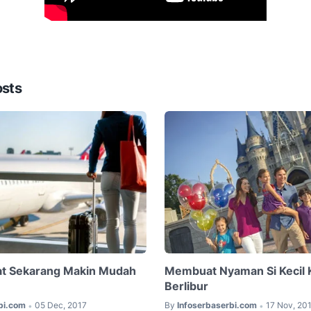
osts
at Sekarang Makin Mudah
Membuat Nyaman Si Kecil 
Berlibur
bi.com
05 Dec, 2017
By
Infoserbaserbi.com
17 Nov, 20
•
•