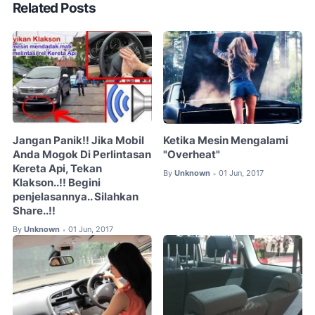
Related Posts
Jangan Panik!! Jika Mobil
Ketika Mesin Mengalami
Anda Mogok Di Perlintasan
"Overheat"
Kereta Api, Tekan
By
Unknown
01 Jun, 2017
•
Klakson..!! Begini
penjelasannya.. Silahkan
Share..!!
By
Unknown
01 Jun, 2017
•