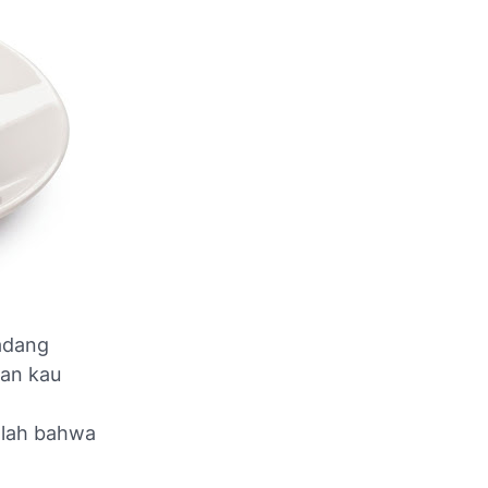
Kadang
gan kau
alah bahwa