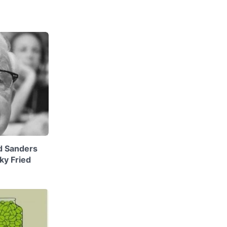
nd Sanders
ky Fried