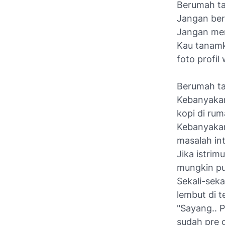
Berumah tan
Jangan ber
Jangan menu
Kau tanamk
foto profil 
Berumah tan
Kebanyakan
kopi di rum
Kebanyakan
masalah int
Jika istrim
mungkin pu
Sekali-seka
lembut di t
"Sayang.. P
sudah pre o