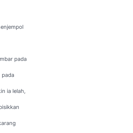
 menjempol
ambar pada
a pada
 ia lelah,
bisikkan
ekarang