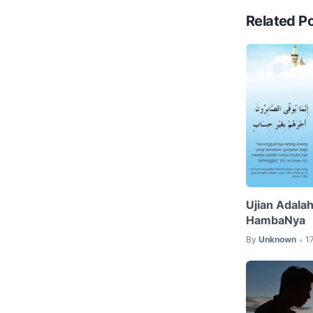
Related P
Ujian Adalah
HambaNya
By
Unknown
1
•