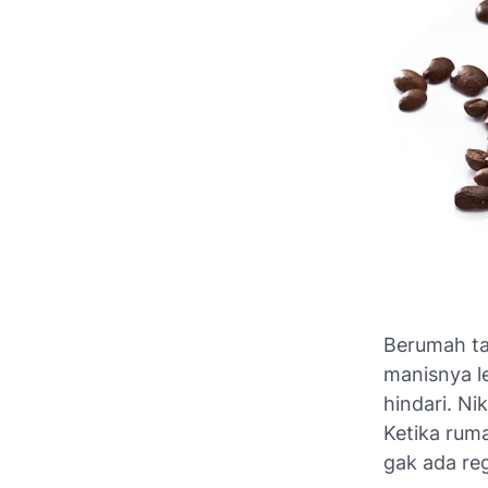
Berumah ta
manisnya l
hindari. Ni
Ketika rum
gak ada reg