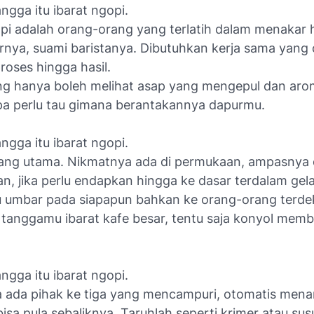
gga itu ibarat ngopi.
i adalah orang-orang yang terlatih dalam menakar hi
rnya, suami baristanya. Dibutuhkan kerja sama yang
proses hingga hasil.
g hanya boleh melihat asap yang mengepul dan ar
pa perlu tau gimana berantakannya dapurmu.
gga itu ibarat ngopi.
yang utama. Nikmatnya ada di permukaan, ampasnya
n, jika perlu endapkan hingga ke dasar terdalam gel
 umbar pada siapapun bahkan ke orang-orang terde
 tanggamu ibarat kafe besar, tentu saja konyol memb
gga itu ibarat ngopi.
 ada pihak ke tiga yang mencampuri, otomatis men
 bisa pula sebaliknya. Taruhlah seperti krimer atau sus