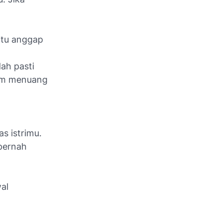
 itu anggap
ah pasti
lum menuang
s istrimu.
 pernah
al