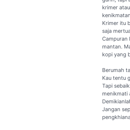
krimer ata
kenikmatan
Krimer itu 
saja mertua
Campuran l
mantan. Ma
kopi yang 
Berumah tan
Kau tentu g
Tapi sebai
menikmati 
Demikianla
Jangan sepe
pengkhiana