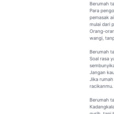
Berumah tan
Para pengop
pemasak ai
mulai dari 
Orang-oran
wangi, tan
Berumah tan
Soal rasa 
sembunyika
Jangan kau
Jika rumah
racikanmu.
Berumah tan
Kadangkala
gurih, tapi