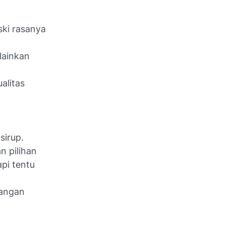
ski rasanya
lainkan
alitas
sirup.
n pilihan
api tentu
Jangan