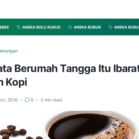
EBEK
ANEKA BOLU KUKUS
ANEKA BUBUR
ANEKA BUBU
enungan
ata Berumah Tangga Itu Ibara
 Kopi
Oct, 2016
•
0
•
3
min read