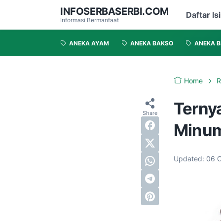
INFOSERBASERBI.COM
Daftar Isi
Informasi Bermanfaat
ANEKA AYAM
ANEKA BAKSO
ANEKA B
Home
R
Terny
Minum
Updated:
06 