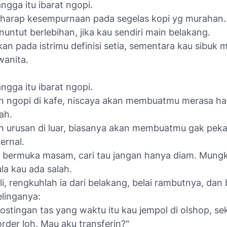
gga itu ibarat ngopi.
harap kesempurnaan pada segelas kopi yg murahan.
ntut berlebihan, jika kau sendiri main belakang.
an pada istrimu definisi setia, sementara kau sibuk
wanita.
gga itu ibarat ngopi.
 ngopi di kafe, niscaya akan membuatmu merasa h
ah.
 urusan di luar, biasanya akan membuatmu gak pek
ernal.
u bermuka masam, cari tau jangan hanya diam. Mungkin
la kau ada salah.
li, rengkuhlah ia dari belakang, belai rambutnya, dan 
elinganya:
ostingan tas yang waktu itu kau jempol di olshop, s
rder loh. Mau aku transferin?"