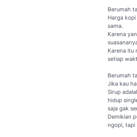
Berumah tan
Harga kopi
sama.
Karena yan
suasananya
Karena itu
setiap wak
Berumah tan
Jika kau ha
Sirup adal
hidup singl
saja gak se
Demikian pu
ngopi, tapi