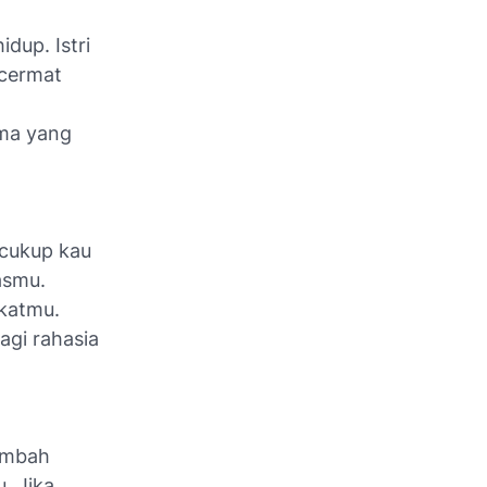
dup. Istri
 cermat
oma yang
 cukup kau
asmu.
katmu.
agi rahasia
ambah
u. Jika