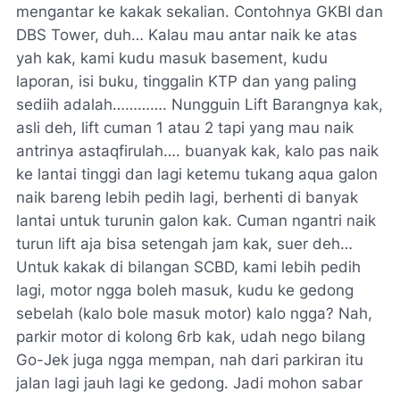
mengantar ke kakak sekalian. Contohnya GKBI dan
DBS Tower, duh… Kalau mau antar naik ke atas
yah kak, kami kudu masuk basement, kudu
laporan, isi buku, tinggalin KTP dan yang paling
sediih adalah…………. Nungguin Lift Barangnya kak,
asli deh, lift cuman 1 atau 2 tapi yang mau naik
antrinya astaqfirulah…. buanyak kak, kalo pas naik
ke lantai tinggi dan lagi ketemu tukang aqua galon
naik bareng lebih pedih lagi, berhenti di banyak
lantai untuk turunin galon kak. Cuman ngantri naik
turun lift aja bisa setengah jam kak, suer deh…
Untuk kakak di bilangan SCBD, kami lebih pedih
lagi, motor ngga boleh masuk, kudu ke gedong
sebelah (kalo bole masuk motor) kalo ngga? Nah,
parkir motor di kolong 6rb kak, udah nego bilang
Go-Jek juga ngga mempan, nah dari parkiran itu
jalan lagi jauh lagi ke gedong. Jadi mohon sabar