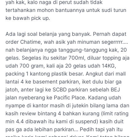
yah kak, kalo naga di perut sudah tidak
tertahankan mohon bantuannya untuk sudi turun
ke bawah pick up.
Ada lagi soal belanja yang banyak. Pernah dapat
order Chatime, wah asik yah minuman segerrrrr….
nah belanjanya ngga tanggung-tanggung kak, 20
gelas. Segelas itu sekitar 700ml, diluar topping aja
udah 700 gram, kali aja 20 gelas udah 14KG,
packing 1 kantong plastik besar. Angkut dari mall
lantai 4 ke basement parkiran, iket dulu biar ga
jatoh, anter lagi ke SCBD parkiran sebelah BEJ
jalan nyeberang ke Pacific Place. Kadang udah
nyampe di kantor masih di jutekin bilang lama dan
kasih review bintang 4 bahkan kurang (limit rating
min 4.4 dibawah itu kami di suspend) kasih duit
pas ga ada lebihan parkiran… Pedih tapi yah itu