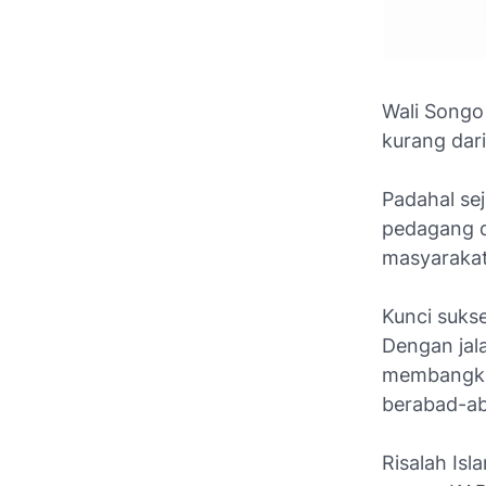
Wali Songo
kurang dari
Padahal se
pedagang d
masyarakat
Kunci sukse
Dengan jal
membangki
berabad-ab
Risalah Is