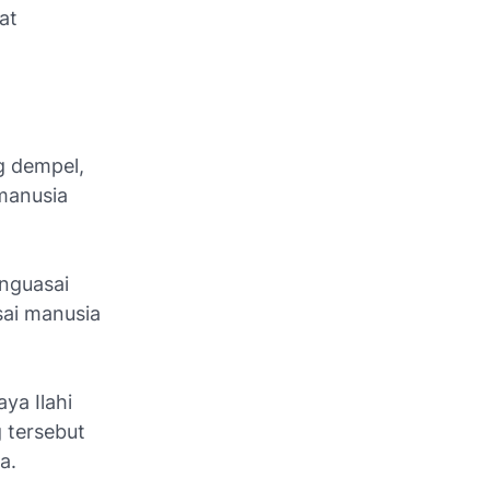
at
g dempel,
 manusia
nguasai
sai manusia
ya Ilahi
 tersebut
a.