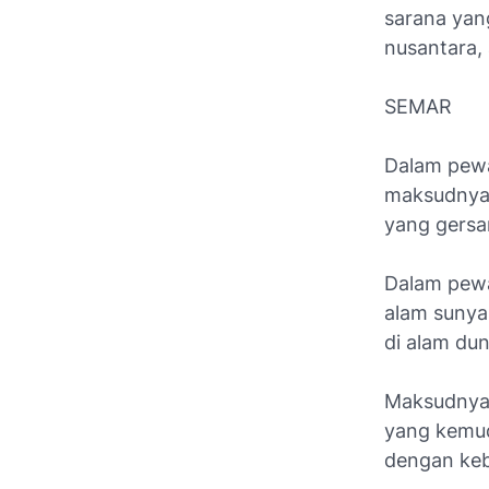
sarana ya
nusantara,
SEMAR
Dalam pewa
maksudnya 
yang gersan
Dalam pewa
alam sunya
di alam dun
Maksudnya 
yang kemud
dengan keb