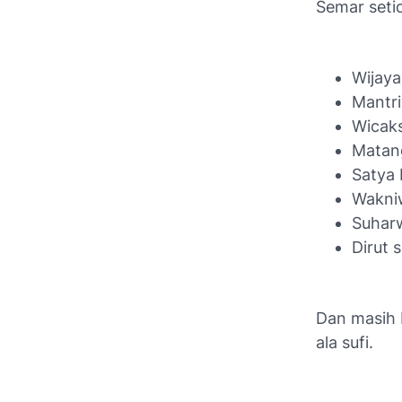
Semar setid
Wijaya
Mantri
Wicaks
Matang
Satya 
Wakniw
Suharw
Dirut 
Dan masih 
ala sufi.