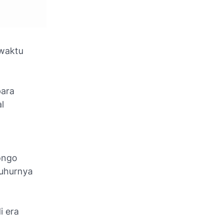
 waktu
para
l
ongo
uhurnya
i era