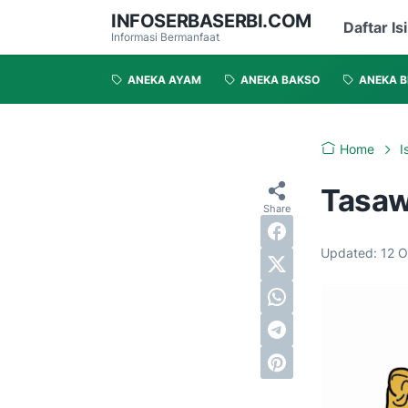
INFOSERBASERBI.COM
Daftar Isi
Informasi Bermanfaat
ANEKA AYAM
ANEKA BAKSO
ANEKA B
Home
I
Tasaw
Updated:
12 O