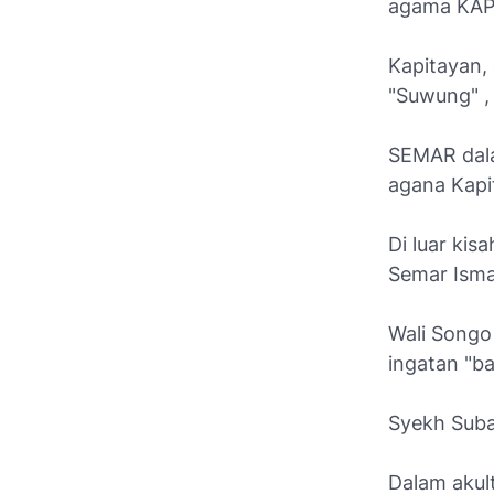
agama KAPI
Kapitayan
"Suwung" , 
SEMAR dala
agana Kapi
Di luar ki
Semar Isma
Wali Songo
ingatan "b
Syekh Subak
Dalam akul