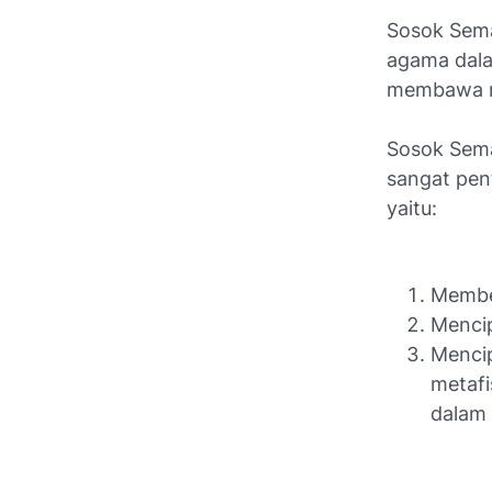
Sosok Sema
agama dal
membawa m
Sosok Sema
sangat pen
yaitu:
Member
Mencip
Mencip
metafi
dalam