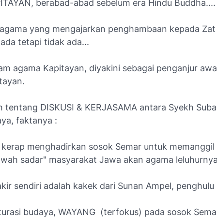
TAYAN, berabad-abad sebelum era Hindu Buddha....
, agama yang mengajarkan penghambaan kepada Zat
ada tetapi tidak ada...
m agama Kapitayan, diyakini sebagai penganjur awal
tayan.
sah tentang DISKUSI & KERJASAMA antara Syekh Suba
ya, faktanya :
 kerap menghadirkan sosok Semar untuk memanggil 
awah sadar" masyarakat Jawa akan agama leluhurny
ir sendiri adalah kakek dari Sunan Ampel, penghulu 
turasi budaya, WAYANG (terfokus) pada sosok Semar