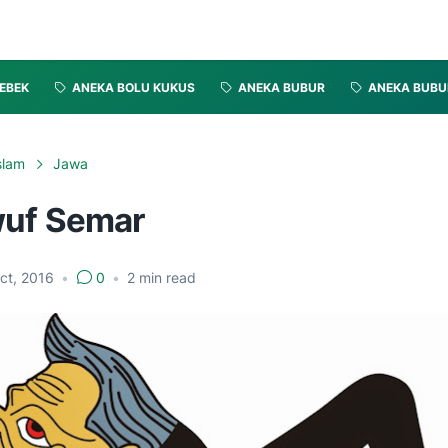
EBEK
ANEKA BOLU KUKUS
ANEKA BUBUR
ANEKA BUBU
slam
Jawa
uf Semar
ct, 2016
•
0
•
2
min read