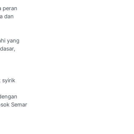
a peran
a dan
ahi yang
dasar,
syirik
 dengan
sosok Semar