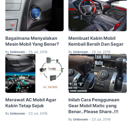
Bagaimana Menyalakan
Membuat Kabin Mobil
Mesin Mobil Yang Benar?
Kembali Bersih Dan Segar
By
Unknown
25 Jul, 2016
By
Unknown
29 Jul, 2016
•
•
Merawat AC Mobil Agar
‎Inilah Cara‬ Penggunaan
Kabin Tetap Sejuk
‪Gear‬ ‪Mobil‬ ‪Matic‬ yang
Benar.. Please Share..!!!
By
Unknown
23 Jul, 2016
•
By
Unknown
23 Jul, 2016
•